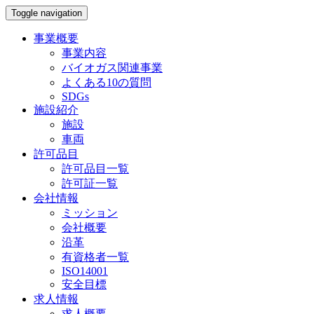
Toggle navigation
事業概要
事業内容
バイオガス関連事業
よくある10の質問
SDGs
施設紹介
施設
車両
許可品目
許可品目一覧
許可証一覧
会社情報
ミッション
会社概要
沿革
有資格者一覧
ISO14001
安全目標
求人情報
求人概要