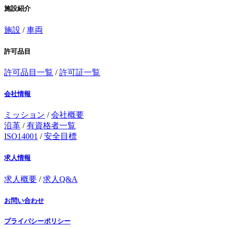
施設紹介
施設
/
車両
許可品目
許可品目一覧
/
許可証一覧
会社情報
ミッション
/
会社概要
沿革
/
有資格者一覧
ISO14001
/
安全目標
求人情報
求人概要
/
求人Q&A
お問い合わせ
プライバシーポリシー