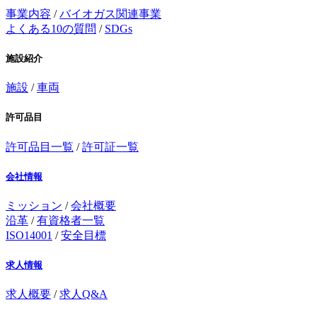
事業内容
/
バイオガス関連事業
よくある10の質問
/
SDGs
施設紹介
施設
/
車両
許可品目
許可品目一覧
/
許可証一覧
会社情報
ミッション
/
会社概要
沿革
/
有資格者一覧
ISO14001
/
安全目標
求人情報
求人概要
/
求人Q&A