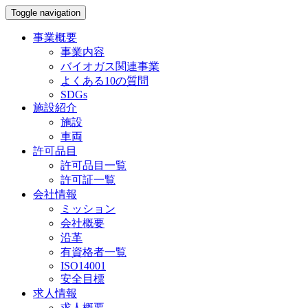
Toggle navigation
事業概要
事業内容
バイオガス関連事業
よくある10の質問
SDGs
施設紹介
施設
車両
許可品目
許可品目一覧
許可証一覧
会社情報
ミッション
会社概要
沿革
有資格者一覧
ISO14001
安全目標
求人情報
求人概要